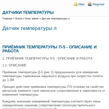
Перейти к основному содержанию
Skip to search
Login links
Имя
Register
ДАТЧИКИ ТЕМПЕРАТУРЫ
Вы здесь
Главная
»
Блоги
»
Блог admin
»
Датчик температуры п
Датчик температуры п
ПРИЁМНИК ТЕМПЕРАТУРЫ П-5 - ОПИСАНИЕ И
РАБОТА
1. ПРИЁМНИК ТЕМПЕРАТУРЫ П-5 - ОПИСАНИЕ И РАБОТА
1.1. ОПИСАНИЕ
Приёмник температуры Д-5 (рис.1) предназначен для измерения
температуры торможения наружного воздуха при скоростях полёта
до 1,5М.
Принцип действия приёмника температуры П-5 основан на свойстве
металлов изменять своё омическое сопротивление в зависимости от
изменения температуры.
Каждому значению измеряемой температуры соответствует лишь
определённое значение сопротивления теплочувствительного