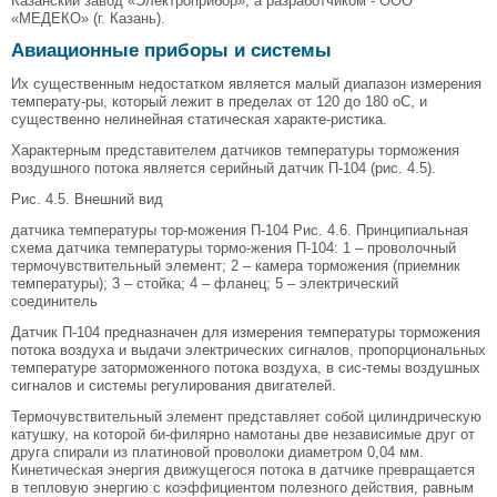
Казанский завод «Электроприбор», а разработчиком - ООО
«МЕДЕКО» (г. Казань).
Авиационные приборы и системы
Их существенным недостатком является малый диапазон измерения
температу-ры, который лежит в пределах от 120 до 180 оС, и
существенно нелинейная статическая характе-ристика.
Характерным представителем датчиков температуры торможения
воздушного потока является серийный датчик П-104 (рис. 4.5).
Рис. 4.5. Внешний вид
датчика температуры тор-можения П-104 Рис. 4.6. Принципиальная
схема датчика температуры тормо-жения П-104: 1 – проволочный
термочувствительный элемент; 2 – камера торможения (приемник
температуры); 3 – стойка; 4 – фланец; 5 – электрический
соединитель
Датчик П-104 предназначен для измерения температуры торможения
потока воздуха и выдачи электрических сигналов, пропорциональных
температуре заторможенного потока воздуха, в сис-темы воздушных
сигналов и системы регулирования двигателей.
Термочувствительный элемент представляет собой цилиндрическую
катушку, на которой би-филярно намотаны две независимые друг от
друга спирали из платиновой проволоки диаметром 0,04 мм.
Кинетическая энергия движущегося потока в датчике превращается
в тепловую энергию с коэффициентом полезного действия, равным