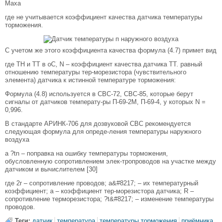
Маха
где не учитывается коэффициент качества датчика температуры
торможения.
С учетом же этого коэффициента качества формула (4.7) примет вид
где ТН и ТТ в оС, N – коэффициент качества датчика ТТ. равный
отношению температуры тер-морезистора (чувствительного
элемента) датчика к истинной температуре торможения:
Формула (4.8) используется в СВС-72, СВС-85, которые берут
сигналы от датчиков температу-ры П-69-2М, П-69-4, у которых N =
0,996.
В стандарте АРИНК-706 для дозвуковой СВС рекомендуется
следующая формула для опреде-ления температуры наружного
воздуха
а ?tn – поправка на ошибку температуры торможения,
обусловленную сопротивлением элек-тропроводов на участке между
датчиком и вычислителем [30]
где 2r – сопротивление проводов; a&#8217; – их температурный
коэффициент; a – коэффициент тер-морезистора датчика; R –
сопротивление терморезистора; ?t&#8217; – изменение температуры
проводов.
Теги:
датчик
температура
температуры торможения
приёмника