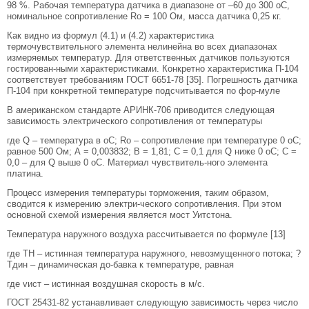
98 %. Рабочая температура датчика в диапазоне от –60 до 300 оС,
номинальное сопротивление Ro = 100 Ом, масса датчика 0,25 кг.
Как видно из формул (4.1) и (4.2) характеристика
термочувствительного элемента нелинейна во всех диапазонах
измеряемых температур. Для ответственных датчиков пользуются
гостирован-ными характеристиками. Конкретно характеристика П-104
соответствует требованиям ГОСТ 6651-78 [35]. Погрешность датчика
П-104 при конкретной температуре подсчитывается по фор-муле
В американском стандарте АРИНК-706 приводится следующая
зависимость электрического сопротивления от температуры
где Q – температура в оС; Rо – сопротивление при температуре 0 оС;
равное 500 Ом; А = 0,003832; В = 1,81; С = 0,1 для Q ниже 0 оС; С =
0,0 – для Q выше 0 оС. Материал чувствитель-ного элемента
платина.
Процесс измерения температуры торможения, таким образом,
сводится к измерению электри-ческого сопротивления. При этом
основной схемой измерения является мост Уитстона.
Температура наружного воздуха рассчитывается по формуле [13]
где ТН – истинная температура наружного, невозмущенного потока; ?
Тдин – динамическая до-бавка к температуре, равная
где vист – истинная воздушная скорость в м/с.
ГОСТ 25431-82 устанавливает следующую зависимость через число