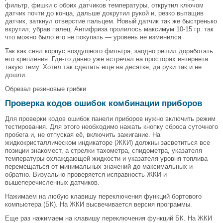
фильтр, фишки с обоих датчиков температуры, открутил ключом
датчик почти до конца, дальше докрутил рукой и, резко вытащив
датчик, заткнул отверстие пальцем. Новый датчик так же быстренько
вкрутил, убрав палец. Антифриза пролилось максимум 10-15 гр. так
что можно было его не покупать — уровень не изменился.
Так как снял корпус воздушного фильтра, заодно решил доработать
его крепления. Где-то давно уже встречал на просторах интернета
такую тему. Хотел так сделать еще на десятке, да руки так и не
дошли.
Обрезал резиновые грибки
Проверка кодов ошибок комбинации приборов
Для проверки кодов ошибок панели приборов нужно включить режим
тестирования. Для этого необходимо нажать кнопку сброса суточного
пробега и, не отпуская её, включить зажигание. На
жидкокристаллическом индикаторе (ЖКИ) должны засветиться все
позиции знакомест, а стрелки тахометра, спидометра, указателя
температуры охлаждающей жидкости и указателя уровня топлива
перемещаться от минимальных значений до максимальных и
обратно. Визуально проверяется исправность ЖКИ и
вышеперечисленных датчиков.
Нажимаем на любую клавишу переключения функций бортового
компьютера (БК). На ЖКИ высвечивается версия программы.
Еще раз нажимаем на клавишу переключения функций БК. На ЖКИ