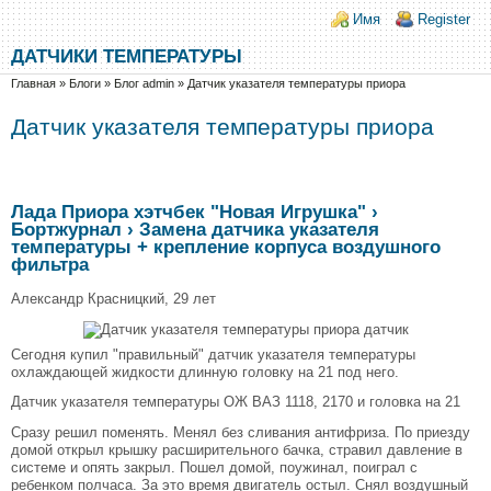
Перейти к основному содержанию
Skip to search
Login links
Имя
Register
ДАТЧИКИ ТЕМПЕРАТУРЫ
Вы здесь
Главная
»
Блоги
»
Блог admin
»
Датчик указателя температуры приора
Датчик указателя температуры приора
Лада Приора хэтчбек "Новая Игрушка" ›
Бортжурнал › Замена датчика указателя
температуры + крепление корпуса воздушного
фильтра
Александр Красницкий, 29 лет
Сегодня купил "правильный" датчик указателя температуры
охлаждающей жидкости длинную головку на 21 под него.
Датчик указателя температуры ОЖ ВАЗ 1118, 2170 и головка на 21
Сразу решил поменять. Менял без сливания антифриза. По приезду
домой открыл крышку расширительного бачка, стравил давление в
системе и опять закрыл. Пошел домой, поужинал, поиграл с
ребенком полчаса. За это время двигатель остыл. Снял воздушный