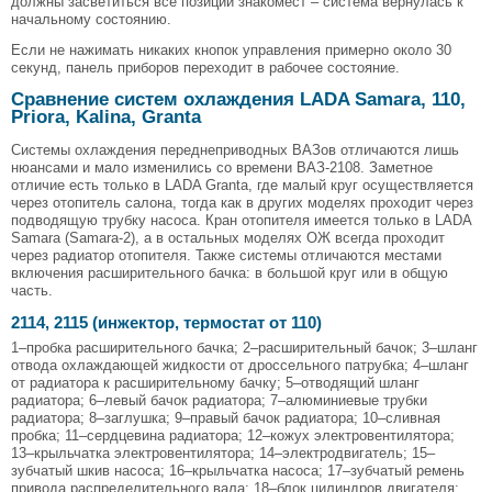
должны засветиться все позиции знакомест – система вернулась к
начальному состоянию.
Если не нажимать никаких кнопок управления примерно около 30
секунд, панель приборов переходит в рабочее состояние.
Сравнение систем охлаждения LADA Samara, 110,
Priora, Kalina, Granta
Системы охлаждения переднеприводных ВАЗов отличаются лишь
нюансами и мало изменились со времени ВАЗ-2108. Заметное
отличие есть только в LADA Granta, где малый круг осуществляется
через отопитель салона, тогда как в других моделях проходит через
подводящую трубку насоса. Кран отопителя имеется только в LADA
Samara (Samara-2), а в остальных моделях ОЖ всегда проходит
через радиатор отопителя. Также системы отличаются местами
включения расширительного бачка: в большой круг или в общую
часть.
2114, 2115 (инжектор, термостат от 110)
1–пробка расширительного бачка; 2–расширительный бачок; 3–шланг
отвода охлаждающей жидкости от дроссельного патрубка; 4–шланг
от радиатора к расширительному бачку; 5–отводящий шланг
радиатора; 6–левый бачок радиатора; 7–алюминиевые трубки
радиатора; 8–заглушка; 9–правый бачок радиатора; 10–сливная
пробка; 11–сердцевина радиатора; 12–кожух электровентилятора;
13–крыльчатка электровентилятора; 14–электродвигатель; 15–
зубчатый шкив насоса; 16–крыльчатка насоса; 17–зубчатый ремень
привода распределительного вала; 18–блок цилиндров двигателя;