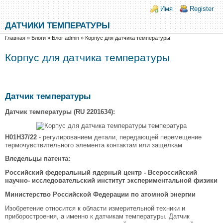
Перейти к основному содержанию
Skip to search
Login links
Имя
Register
ДАТЧИКИ ТЕМПЕРАТУРЫ
Вы здесь
Главная
»
Блоги
»
Блог admin
»
Корпус для датчика температуры
Корпус для датчика температуры
Датчик температуры
Датчик температуры (RU 2201634):
H01H37/22
- регулированием детали, передающей перемещение
термочувствительного элемента контактам или защелкам
Вледельцы патента:
Российский федеральный ядерный центр - Всероссийский
научно- исследовательский институт экспериментальной физики
Министерство Российской Федерации по атомной энергии
Изобретение относится к области измерительной техники и
приборостроения, а именно к датчикам температуры. Датчик