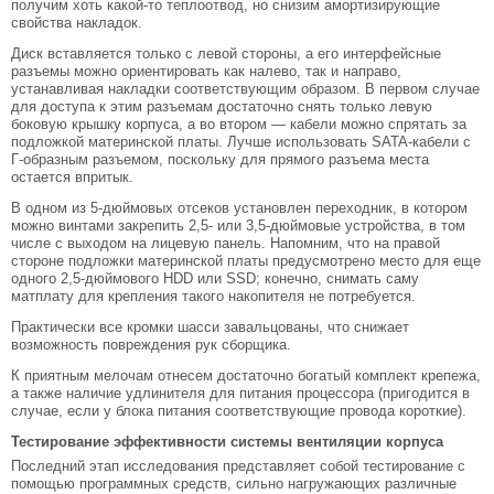
получим хоть какой-то теплоотвод, но снизим амортизирующие
свойства накладок.
Диск вставляется только с левой стороны, а его интерфейсные
разъемы можно ориентировать как налево, так и направо,
устанавливая накладки соответствующим образом. В первом случае
для доступа к этим разъемам достаточно снять только левую
боковую крышку корпуса, а во втором — кабели можно спрятать за
подложкой материнской платы. Лучше использовать SATA-кабели с
Г-образным разъемом, поскольку для прямого разъема места
остается впритык.
В одном из 5-дюймовых отсеков установлен переходник, в котором
можно винтами закрепить 2,5- или 3,5-дюймовые устройства, в том
числе с выходом на лицевую панель. Напомним, что на правой
стороне подложки материнской платы предусмотрено место для еще
одного 2,5-дюймового HDD или SSD; конечно, снимать саму
матплату для крепления такого накопителя не потребуется.
Практически все кромки шасси завальцованы, что снижает
возможность повреждения рук сборщика.
К приятным мелочам отнесем достаточно богатый комплект крепежа,
а также наличие удлинителя для питания процессора (пригодится в
случае, если у блока питания соответствующие провода короткие).
Тестирование эффективности системы вентиляции корпуса
Последний этап исследования представляет собой тестирование с
помощью программных средств, сильно нагружающих различные