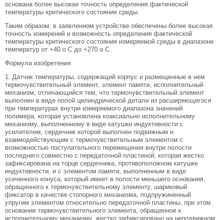
основана более высокая точность определения фактической
температуры критического состояния среды.
Таким образом, в заявленном устройстве обеспечены более высокая
точность измерений и возможность определения фактической
температуры критического состояния измеряемой среды в диапазоне
температур от +40 o C до +270 o C.
Формула изобретения
1. Датчик температуры, содержащий корпус и размещенные в нем
термочувствительный элемент, элемент памяти, исполнительный
механизм, отличающийся тем, что термочувствительный элемент
выполнен в виде полой цилиндрической детали из расширяющегося
при температурах внутри измеряемого диапазона значений
полимера, которая установлена коаксиально исполнительному
механизму, выполненному в виде катушки индуктивности с
усилителем, сердечник которой выполнен подвижным и
взаимодействующим с термочувствительным элементом с
возможностью поступательного перемещения внутри полости
последнего совместно с передаточной пластиной, которая жестко
зафиксирована на торце сердечника, противоположном катушке
индуктивности, и с элементом памяти, выполненным в виде
усеченного конуса, который имеет в полости меньшего основания,
обращенного к термочувствительному элементу, шариковый
фиксатор в качестве стопорного механизма, подпружиненный
упругим элементом относительно передаточной пластины, при этом
основание термочувствительного элемента, обращенное к
исполнительному механизму, жестко зафиксировано на неподвижном