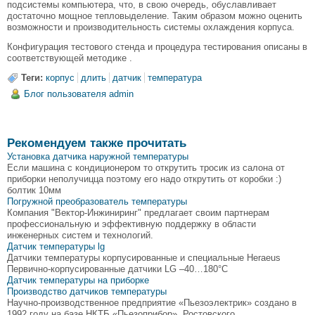
подсистемы компьютера, что, в свою очередь, обуславливает
достаточно мощное тепловыделение. Таким образом можно оценить
возможности и производительность системы охлаждения корпуса.
Конфигурация тестового стенда и процедура тестирования описаны в
соответствующей методике .
Теги:
корпус
длить
датчик
температура
Блог пользователя admin
Рекомендуем также прочитать
Установка датчика наружной температуры
Если машина с кондиционером то открутить тросик из салона от
приборки неполучицца поэтому его надо открутить от коробки :)
болтик 10мм
Погружной преобразователь температуры
Компания "Вектор-Инжиниринг" предлагает своим партнерам
профессиональную и эффективную поддержку в области
инженерных систем и технологий.
Датчик температуры lg
Датчики температуры корпусированные и специальные Heraeus
Первично-корпусированные датчики LG –40…180°C
Датчик температуры на приборке
Производство датчиков температуры
Научно-производственное предприятие «Пьезоэлектрик» создано в
1992 году на базе НКТБ «Пьезоприбор» Ростовского