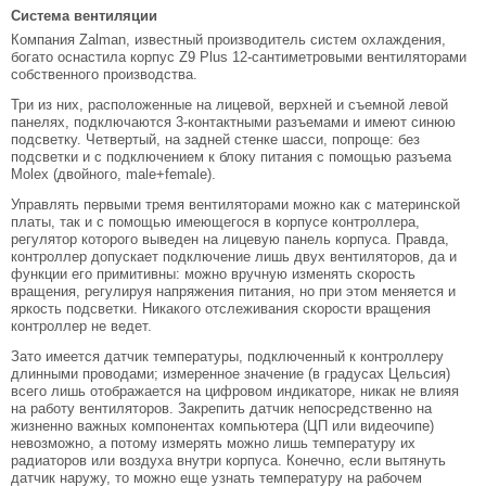
Система вентиляции
Компания Zalman, известный производитель систем охлаждения,
богато оснастила корпус Z9 Plus 12-сантиметровыми вентиляторами
собственного производства.
Три из них, расположенные на лицевой, верхней и съемной левой
панелях, подключаются 3-контактными разъемами и имеют синюю
подсветку. Четвертый, на задней стенке шасси, попроще: без
подсветки и с подключением к блоку питания с помощью разъема
Molex (двойного, male+female).
Управлять первыми тремя вентиляторами можно как с материнской
платы, так и с помощью имеющегося в корпусе контроллера,
регулятор которого выведен на лицевую панель корпуса. Правда,
контроллер допускает подключение лишь двух вентиляторов, да и
функции его примитивны: можно вручную изменять скорость
вращения, регулируя напряжения питания, но при этом меняется и
яркость подсветки. Никакого отслеживания скорости вращения
контроллер не ведет.
Зато имеется датчик температуры, подключенный к контроллеру
длинными проводами; измеренное значение (в градусах Цельсия)
всего лишь отображается на цифровом индикаторе, никак не влияя
на работу вентиляторов. Закрепить датчик непосредственно на
жизненно важных компонентах компьютера (ЦП или видеочипе)
невозможно, а потому измерять можно лишь температуру их
радиаторов или воздуха внутри корпуса. Конечно, если вытянуть
датчик наружу, то можно еще узнать температуру на рабочем