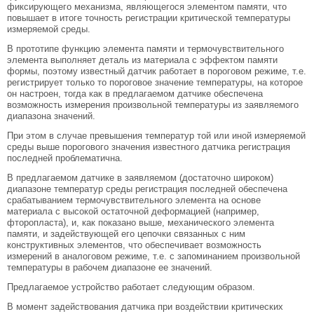
фиксирующего механизма, являющегося элементом памяти, что
повышает в итоге точность регистрации критической температуры
измеряемой среды.
В прототипе функцию элемента памяти и термочувствительного
элемента выполняет деталь из материала с эффектом памяти
формы, поэтому известный датчик работает в пороговом режиме, т.е.
регистрирует только то пороговое значение температуры, на которое
он настроен, тогда как в предлагаемом датчике обеспечена
возможность измерения произвольной температуры из заявляемого
диапазона значений.
При этом в случае превышения температур той или иной измеряемой
среды выше порогового значения известного датчика регистрация
последней проблематична.
В предлагаемом датчике в заявляемом (достаточно широком)
диапазоне температур среды регистрация последней обеспечена
срабатыванием термочувствительного элемента на основе
материала с высокой остаточной деформацией (например,
фторопласта), и, как показано выше, механического элемента
памяти, и задействующей его цепочки связанных с ним
конструктивных элементов, что обеспечивает возможность
измерений в аналоговом режиме, т.е. с запоминанием произвольной
температуры в рабочем диапазоне ее значений.
Предлагаемое устройство работает следующим образом.
В момент задействования датчика при воздействии критических