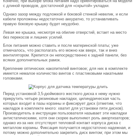
Конечно, при выборе блока питания надо ориентироваться на модели
с длиной проводов, достаточной для «скрытой» укладки.
Однако зазор между подложкой и боковой стенкой невелик, и если
кабели проложены недостаточно аккуратно, то устанавливать
правую боковую крышку будет неудобно.
Левая же крышка, несмотря на обилие отверстий, встает на место
без перекосов и лишних усилий.
Блок питания можно ставить и после материнской платы; уже
отмечалось, что располагать его можно как вверх, так и вниз
вентилятором. Крепится он непосредственно к задней панели, без
всяких дополнительных рамок.
Крепление оптических накопителей винтовое; для них в комплекте
имеется немалое количество винтов с пластиковыми накатными
головками.
Перед установкой 3,5-дюймового жесткого диска к нему нужно
прикрутить четыре резиновые накладки, цилиндрическая часть
которых входит в пазы корзины и фиксирует диск (отметим, что
накладок в комплекте много: хватит для установки пяти дисков).
Производитель в инструкции пользователя называет эти накладки
антистатическими, хотя они скорее выполняют роль амортизаторов;
однако из-за них отсутствует тепловой контакт корпуса диска с
металлом корзины. Фиксация получается недостаточно надежная, и
потому можно дополнительно закрепить диск винтом; при этом мы