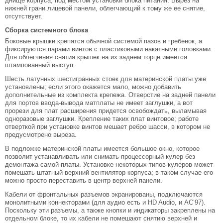
днище корпуса, под местом установки блока питания. Вырез на
нижней грани лицевой панели, облегчающий к тому же ее снятие,
отсутствует.
Сборка системного блока
Боковые крышки крепятся обычной системой пазов и гребенок, а
фиксируются парами винтов с пластиковыми накатными головками.
Для облегчения снятия крышек на их заднем торце имеется
штампованный выступ.
Шесть латунных шестигранных стоек для материнской платы уже
установлены; если этого окажется мало, можно добавить
дополнительные из комплекта крепежа. Отверстие на задней панели
для портов ввода-вывода матплаты не имеет заглушки, а вот
прорези для плат расширения придется освобождать, выламывая
одноразовые заглушки. Крепление таких плат винтовое; работе
отверткой при установке винтов мешает ребро шасси, в котором не
предусмотрено выреза.
В подложке материнской платы имеется большое окно, которое
позволит устанавливать или снимать процессорный кулер без
демонтажа самой платы. Установке некоторых типов кулеров может
помешать штатный верхний вентилятор корпуса; в таком случае его
можно просто переставить в центр верхней панели.
Кабели от фронтальных разъемов экранированы, подключаются
монолитными коннекторами (для аудио есть и HD Audio, и AC’97).
Поскольку эти разъемы, а также кнопки и индикаторы закреплены на
отдельном блоке, то их кабели не помешают снятию верхней и