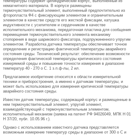
температуры содержит цилиндрический корпус, выполненный из
немагнитного материала. В корпусе размещены
термочувствительный элемент, выполненный предпочтительно из
фторопласта Ф4 с фиксирующим элементом и ограничительным
элементом в качестве средств его жесткой фиксации, катушка
индуктивности с усилителем и сердечником в качестве
исполнительного механизма, передаточная пластина для сообщения
перемещения термочувствительного элемента механизму
стопорения в виде шарикового фиксатора, подпружиненного упругим
элементом. Разработка датчика температуры обеспечивает точное
определение и регистрацию фактической температуры аварийного
состояния среды. Технический результат: обеспечение возможности
определения фактической температуры критического состояния
измеряемой среды и повышение точности измерения в диапазоне
температур 40 - 270 o С. 1 з.п.ф-лы, 2 ил.
Предлагаемое изобретение относится к области измерительной
техники и приборостроения, а именно к датчикам температуры, и
может быть использовано для измерения критической температуры
аварийного состояния среды.
Известен датчик температуры, содержащий корпус и размещенные в
нем термочувствительный элемент, упругий элемент,
взаимодействующий с термочувствительным элементом,
исполнительный механизм (заявка на патент РФ 94026049, МПК Н 01
Н 37/20, публ. 10.05.96 г.).
Однако с использованием известного датчика представляется
возможным измерение температур среды в диапазоне от 300 о С и