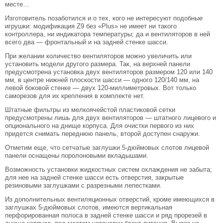
месте…
Изготовитель позаботился и о тех, кого не интересуют подобные
игрушки: модификация Z9 без «Plus» не имеет ни такого
контроллера, ни индикатора температуры; да и вентиляторов в ней
всего два — фронтальный и на задней стенке шасси.
При желании количество вентиляторов можно увеличить или
установить модели другого размера. Так, на верхней панели
предусмотрена установка двух вентиляторов размером 120 или 140
мм, в центре нижней плоскости шасси — одного 120/140 мм, на
левой боковой стенке — двух 120-миллиметровых. Вот только
саморезов для их крепления в комплекте нет.
Штатные фильтры из мелкоячейстой пластиковой сетки
предусмотрены лишь для двух вентиляторов — штатного лицевого и
опционального на днище корпуса. Для очистки первого из них
придется снимать переднюю панель, второй доступен снаружи.
Отметим еще, что сетчатые заглушки 5-дюймовых слотов лицевой
панели оснащены поролоновыми вкладышами.
Возможность установки жидкостных систем охлаждения не забыта;
для нее на задней стенке шасси есть отверстия, закрытые
резиновыми заглушками с разрезными лепестками.
Из дополнительных вентиляционных отверстий, кроме имеющихся в
заглушках 5-дюймовых слотов, имеются вертикальная
перфорированная полоса в задней стенке шасси и ряд прорезей в