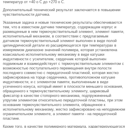
температур от +40 o C до +270 o C.
Дополнительный технический результат заключается в повышении
чувствительности датчика.
Указанные задача и новые технические результаты обеспечиваются
тем, что в известном датчике температур, содержащем корпус и
размещенные в нем термочувствительный элемент, элемент памяти,
исполнительный механизм, в соответствии с предлагаемым
датчиком термочувствительный элемент выполнен в виде полой
цилиндрической детали из расширяющегося при температурах в
измеряемом диапазоне значений полимера, которая установлена
коаксиально исполнительному механизму в виде катушки
индуктивности с усилителем, сердечник которой выполнен
подвижным и взаимодействует с термочувствительным элементом с
возможностью поступательного перемещения внутри полости
последнего совместно с передаточной пластиной, которая жестко
зафиксирована на торце сердечника, противоположном катушке
индуктивности, и с элементом памяти, выполненным в виде
усеченного конуса, который имеет в плоскости меньшего основания,
обращенного к термочувствительному элементу, шариковый
фиксатор в качестве стопорного механизма, подпружиненный
упругим элементом относительно передаточной пластины, при этом
основание термочувствительного элемента, обращенное к
исполнительному механизму, жестко зафиксировано на неподвижном
ограничительном элементе, а элемент памяти - на передаточной
пластине.
Кроме того, в качестве полимерного материала, характеризующегося