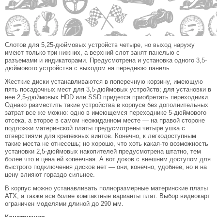
Слотов для 5,25-дюймовых устройств четыре, но выход наружу
имеют только три нижних, а верхний слот занят панелью с
разъемами и индикаторами. Предусмотрена и установка одного 3,5-
дюймового устройства с выходом на переднюю панель.
Жесткие диски устанавливаются в поперечную корзину, имеющую
пять посадочных мест для 3,5-дюймовых устройств; для установки в
нее 2,5-дюймовых HDD или SSD придется приобретать переходники.
Однако разместить такие устройства в корпусе без дополнительных
затрат все же можно: одно в имеющемся переходнике 5-дюймового
отсека, а второе в самом неожиданном месте — на правой стороне
подложки материнской платы предусмотрены четыре ушка с
отверстиями для крепежных винтов. Конечно, к легкодоступным
такие места не отнесешь; но хорошо, что хоть какая-то возможность
установки 2,5-дюймовых накопителей предусмотрена штатно, тем
более что и цена ей копеечная. А вот доков с внешним доступом для
быстрого подключения дисков нет — они, конечно, удобнее, но и на
цену влияют гораздо сильнее.
В корпус можно устанавливать полноразмерные материнские платы
ATX, а также все более компактные варианты плат. Выбор видеокарт
ограничен моделями длиной до 290 мм.