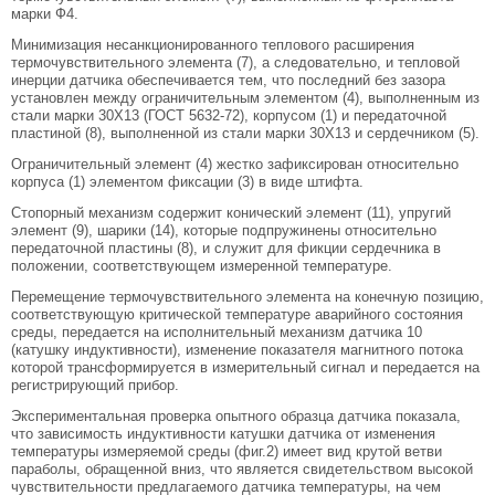
марки Ф4.
Минимизация несанкционированного теплового расширения
термочувствительного элемента (7), а следовательно, и тепловой
инерции датчика обеспечивается тем, что последний без зазора
установлен между ограничительным элементом (4), выполненным из
стали марки 30Х13 (ГОСТ 5632-72), корпусом (1) и передаточной
пластиной (8), выполненной из стали марки 30Х13 и сердечником (5).
Ограничительный элемент (4) жестко зафиксирован относительно
корпуса (1) элементом фиксации (3) в виде штифта.
Стопорный механизм содержит конический элемент (11), упругий
элемент (9), шарики (14), которые подпружинены относительно
передаточной пластины (8), и служит для фикции сердечника в
положении, соответствующем измеренной температуре.
Перемещение термочувствительного элемента на конечную позицию,
соответствующую критической температуре аварийного состояния
среды, передается на исполнительный механизм датчика 10
(катушку индуктивности), изменение показателя магнитного потока
которой трансформируется в измерительный сигнал и передается на
регистрирующий прибор.
Экспериментальная проверка опытного образца датчика показала,
что зависимость индуктивности катушки датчика от изменения
температуры измеряемой среды (фиг.2) имеет вид крутой ветви
параболы, обращенной вниз, что является свидетельством высокой
чувствительности предлагаемого датчика температуры, на чем