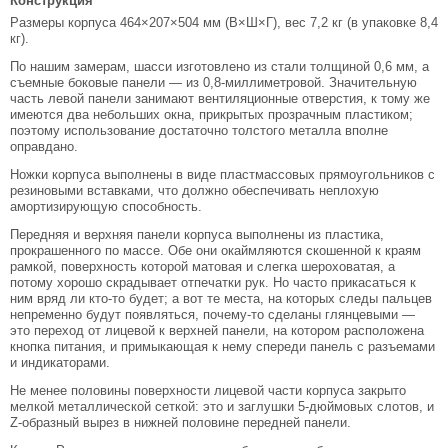
Конструкция
Размеры корпуса 464×207×504 мм (В×Ш×Г), вес 7,2 кг (в упаковке 8,4
кг).
По нашим замерам, шасси изготовлено из стали толщиной 0,6 мм, а
съемные боковые панели — из 0,8-миллиметровой. Значительную
часть левой панели занимают вентиляционные отверстия, к тому же
имеются два небольших окна, прикрытых прозрачным пластиком;
поэтому использование достаточно толстого металла вполне
оправдано.
Ножки корпуса выполнены в виде пластмассовых прямоугольников с
резиновыми вставками, что должно обеспечивать неплохую
амортизирующую способность.
Передняя и верхняя панели корпуса выполнены из пластика,
прокрашенного по массе. Обе они окаймляются скошенной к краям
рамкой, поверхность которой матовая и слегка шероховатая, а
потому хорошо скрадывает отпечатки рук. Но часто прикасаться к
ним вряд ли кто-то будет; а вот те места, на которых следы пальцев
непременно будут появляться, почему-то сделаны глянцевыми —
это переход от лицевой к верхней панели, на котором расположена
кнопка питания, и примыкающая к нему спереди панель с разъемами
и индикаторами.
Не менее половины поверхности лицевой части корпуса закрыто
мелкой металлической сеткой: это и заглушки 5-дюймовых слотов, и
Z-образный вырез в нижней половине передней панели.