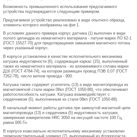
Возможность промышленного использования предлагаемого
устройства подтверждается следующим примером.
Предлагаемое устройство реализовано в виде опытного образца,
элементы которого изображены на фиг.1.
В условиях данного примера корпус датчика (1) выполнен в виде
полого цилиндра из немагнитного материала - латуни марки ЛО 62-1
(ГОСТ 15527-70) для предотвращения замыкания магнитного потока
через указанный корпус.
В корпусе установлена в качестве исполнительного механизма
катушка индуктивности (6), содержащая каркас (15), выполненный
также из немагнитного материала - из алюминиевого сплава марки
Д16 (ГОСТ 4784-74), на котором размещен провод ПЭВ 0,07 (ГОСТ
7262-78), число витков провода - 900.
Катушка также содержит усилитель (13) а виде магнитопровода из
магнитомягкой стали марки 08кп (ГОСТ 1050-88), что обеспечивает
работоспособность катушки. Катушка взаимодействует с
сердечником (5), выполненным из стали 08кп (ГОСТ 1050-88).
В начальный момент работы датчика при замкнутой магнитной цепи
магнитопровода (13) и сердечника (5) индуктивность катушки,
замеренная измерителем HRC 3050 на несущей частоте 100 Гц,
равна 005 Гн.
В корпусе коаксиально исполнительному механизму установлен
термочувствительный элемент (7), выполненный из фторопласта