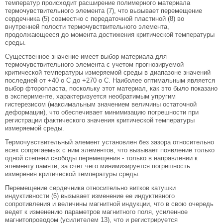
температур происходит расширение полимерного материала
термочувствительного элемента (7), что вызывает перемещение
сердечника (5) совместно с передаточной пластиной (8) во
внутренней полости термочувствительного элемента,
продолжающееся до момента достижения критической температуры
среды.
Существенное значение имеет выбор материала для
термочувствительного элемента с учетом прогнозируемой
критической температуры измеряемой среды в диапазоне значений
последней от +40 o C до +270 o C. Наиболее оптимальным является
выбор фторопласта, поскольку этот материал, как это было показано
в эксперименте, характеризуется необратимым упругим
гистерезисом (максимальным значением величины остаточной
деформации), что обеспечивает минимизацию погрешности при
регистрации фактического значения критической температуры
измеряемой среды.
Термочувствительный элемент установлен без зазора относительно
всех сопрягаемых с ним элементов, что вызывает появление только
одной степени свободы перемещения - только в направлении к
элементу памяти, за счет чего минимизируется погрешность
измерения критической температуры среды.
Перемещение сердечника относительно витков катушки
индуктивности (6) вызывает изменение ее индуктивного
сопротивления и величины магнитной индукции, что в свою очередь
ведет к изменению параметров магнитного поля, усиленное
магнитопроводом (усилителем 13), что и регистрируется