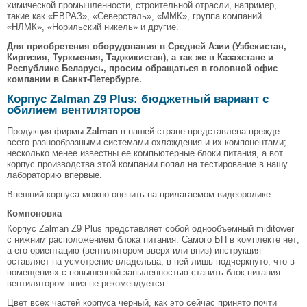
химической промышленности, строительной отрасли, например,
такие как «ЕВРАЗ», «Северсталь», «ММК», группа компаний
«НЛМК», «Норильский никель» и другие.
Для приобретения оборудования в Средней Азии (Узбекистан,
Киргизия, Туркмения, Таджикистан), а так же в Казахстане и
Республике Беларусь, просим обращаться в головной офис
компании в Санкт-Петербурге.
Корпус Zalman Z9 Plus: бюджетный вариант с
обилием вентиляторов
Продукция фирмы
Zalman
в нашей стране представлена прежде
всего разнообразными системами охлаждения и их компонентами;
несколько менее известны ее компьютерные блоки питания, а вот
корпус производства этой компании попал на тестирование в нашу
лабораторию впервые.
Внешний корпуса можно оценить на прилагаемом видеоролике.
Компоновка
Корпус Zalman Z9 Plus представляет собой однообъемный miditower
с нижним расположением блока питания. Самого БП в комплекте нет;
а его ориентацию (вентилятором вверх или вниз) инструкция
оставляет на усмотрение владельца, в ней лишь подчеркнуто, что в
помещениях с повышенной запыленностью ставить блок питания
вентилятором вниз не рекомендуется.
Цвет всех частей корпуса черный, как это сейчас принято почти