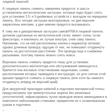
лицевой панелей.
А лицевую панель снимать наверняка придется: в шасси
установлены металлические заглушки, которые надо будет снять
для установки 3,5- и 5-дюймовых устройств с выходом на переднюю
панель. Все четыре заглушки многоразовые, но две верхние
закреплены винтами, а две нижние придется выламывать.
К тому же и декоративные заглушки само&#769;й лицевой панели,
целиком сделанные из металлической сетки, имеют очень тугие
фиксаторы, и извлекать их лучше изнутри, сняв саму панель.
Напомним, что на ней расположены кнопка и индикатор питания;
однако длинные провода, идущие от них, не помешают отодвинуть
панель на достаточное расстояние. Эти провода еще и снабжены
разъемами, поэтому панель можно снять вовсе.
Верхнюю панель снимать придется лишь для установки
дополнительного вентилятора или обслуживания имеющегося.
Крепится она восемью пластиковыми защелками, схема
расположения которых приведена в инструкции; но для снятия этой
крышки придется снимать и лицевую панель (или хотя бы немного
отодвинуть вперед ее верхний край).
Для аккуратной прокладки кабелей в подложке материнской платы
предусмотрены три прямоугольных выреза без резиновых
уплотнителей; зафиксировать пучки проводов можно имеющимися в
комплекте нейлоновыми стяжками, прикрепляя их к штампованным
ушкам в подложке.