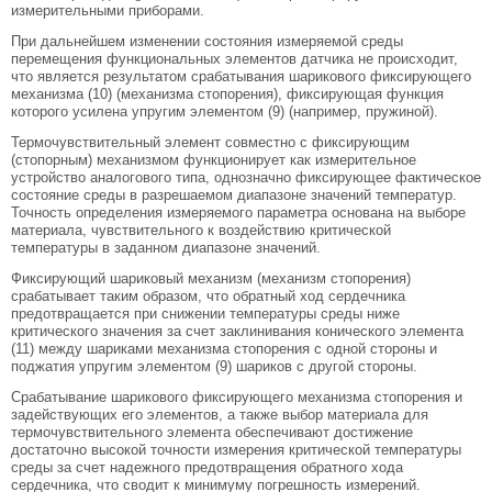
измерительными приборами.
При дальнейшем изменении состояния измеряемой среды
перемещения функциональных элементов датчика не происходит,
что является результатом срабатывания шарикового фиксирующего
механизма (10) (механизма стопорения), фиксирующая функция
которого усилена упругим элементом (9) (например, пружиной).
Термочувствительный элемент совместно с фиксирующим
(стопорным) механизмом функционирует как измерительное
устройство аналогового типа, однозначно фиксирующее фактическое
состояние среды в разрешаемом диапазоне значений температур.
Точность определения измеряемого параметра основана на выборе
материала, чувствительного к воздействию критической
температуры в заданном диапазоне значений.
Фиксирующий шариковый механизм (механизм стопорения)
срабатывает таким образом, что обратный ход сердечника
предотвращается при снижении температуры среды ниже
критического значения за счет заклинивания конического элемента
(11) между шариками механизма стопорения с одной стороны и
поджатия упругим элементом (9) шариков с другой стороны.
Срабатывание шарикового фиксирующего механизма стопорения и
задействующих его элементов, а также выбор материала для
термочувствительного элемента обеспечивают достижение
достаточно высокой точности измерения критической температуры
среды за счет надежного предотвращения обратного хода
сердечника, что сводит к минимуму погрешность измерений.