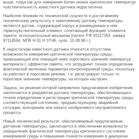
выше, тогда как для измерения более низких критических температур
чувствительность известного датчика недостаточна.
Наиболее близким по технической сущности и достигаемому
техническому результату к заявляемому датчику температуры
является датчик, содержащий корпус и размещенные в нем
термочувствительный элемент, сочетающий функцию элемента
памяти, исполнительный механизм (патент РФ 02117354, заявка
97114594, МПК Н 01 Н 37/46, публ. 10.08.98 г.).
К недостаткам известного датчика относится отсутствие
возможности измерения критической температуры среды,
превышающей или лежащей ниже порогового значения температур
материала с эффектом памяти, что затрудняет точное определение
фактической величины параметра контролируемой среды, поскольку
он работает в пороговом режиме, т.е. регистрирует только то
пороговое значение температуры, на которое настроен.
Задача, на решение которой направлено предлагаемое изобретение,
заключается в разработке датчика температуры, обеспечивающего
точное определение и регистрацию критической температуры среды,
соответствующей состоянию, предшествующему аварийной
ситуации, возгоранию или началу необратимого неуправляемого
процесса.
Новый технический результат, обеспечиваемый предлагаемым
датчиком температуры, заключается в обеспечении возможности
определения фактической температуры критического состояния
измеряемой среды и повышения точности измерения в диапазоне