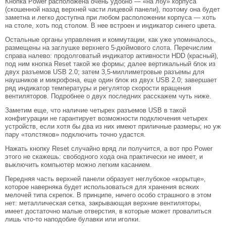
Кнопка Power расположена очень удобно — «на лбу» корпуса
(скошенной назад верхней части лицевой панели), поэтому она будет
заметна и легко доступна при любом расположении корпуса — хоть
на столе, хоть под столом. В нее встроен и индикатор синего цвета.
Остальные органы управления и коммутации, как уже упоминалось,
размещены на заглушке верхнего 5-дюймового слота. Перечислим
справа налево: продолговатый индикатор активности HDD (красный),
под ним кнопка Reset такой же формы; далее вертикальный блок из
двух разъемов USB 2.0; затем 3,5-миллиметровые разъемы для
наушников и микрофона, еще один блок из двух USB 2.0; завершает
ряд индикатор температуры и регулятор скорости вращения
вентиляторов. Подробнее о двух последних расскажем чуть ниже.
Заметим еще, что наличие четырех разъемов USB в такой
конфигурации не гарантирует возможности подключения четырех
устройств, если хотя бы два из них имеют приличные размеры; но уж
пару «толстяков» подключить точно удастся.
Нажать кнопку Reset случайно вряд ли получится, а вот про Power
этого не скажешь: свободного хода она практически не имеет, и
выключить компьютер можно легким касанием.
Передняя часть верхней панели образует неглубокое «корытце»,
которое наверняка будет использоваться для хранения всяких
мелочей типа скрепок. В принципе, ничего особо страшного в этом
нет: металлическая сетка, закрывающая верхние вентиляторы,
имеет достаточно малые отверстия, в которые может провалиться
лишь что-то наподобие булавки или иголки.