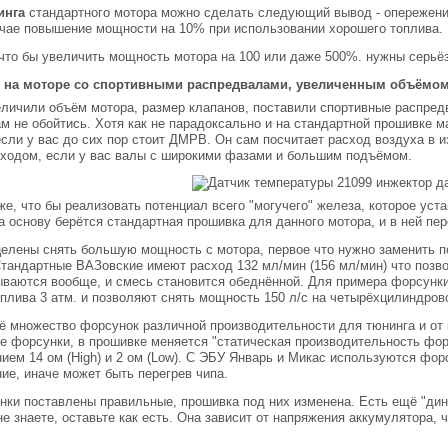
инга
стандартного мотора можно сделать следующий вывод - опережение
ае повышение мощности на 10% при использовании хорошего топлива. Р
 что бы увеличить мощность мотора на 100 или даже 500%. нужны серьё
 на моторе со спортивными распредвалами, увеличенным объёмом
личили объём мотора, размер клапанов, поставили спортивные распред
м не обойтись. Хотя как не парадоксально и на стандартной прошивке м
сли у вас до сих пор стоит ДМРВ. Он сам посчитает расход воздуха в 
 ходом, если у вас валы с широкими фазами и большим подъёмом.
же, что бы реализовать потенциал всего "могучего" железа, которое ус
а основу берётся стандартная прошивка для данного мотора, и в ней п
елены снять большую мощность с мотора, первое что нужно заменить п
тандартные ВАЗовские имеют расход 132 мл/мин (156 мл/мин) что позвол
ываются вообще, и смесь становится обеднённой. Для примера форсунки
плива 3 атм. и позволяют снять мощность 150 л/с на четырёхцилиндров
ё множество форсунок различной производительности для тюнинга и от
 форсунки, в прошивке меняется "статическая производительность фор
ием 14 ом (High) и 2 ом (Low). С ЭБУ Январь и Микас используются фор
ие, иначе может быть перегрев чипа.
нки поставлены правильные, прошивка под них изменена. Есть ещё "ди
не знаете, оставьте как есть. Она зависит от напряжения аккумулятора,