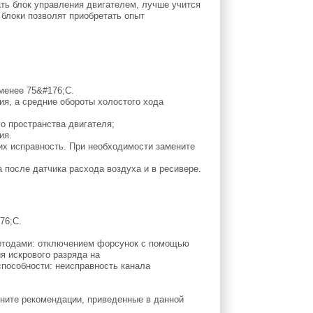
ать блок управления двигателем, лучше учится
 блоки позволят приобретать опыт
менее 75&#176;C.
я, а средние обороты холостого хода
о пространства двигателя;
ия.
их исправность. При необходимости замените
 после датчика расхода воздуха и в ресивере.
76;C.
 методами: отключением форсунок с помощью
я искрового разряда на
способности: неисправность канала
олните рекомендации, приведенные в данной