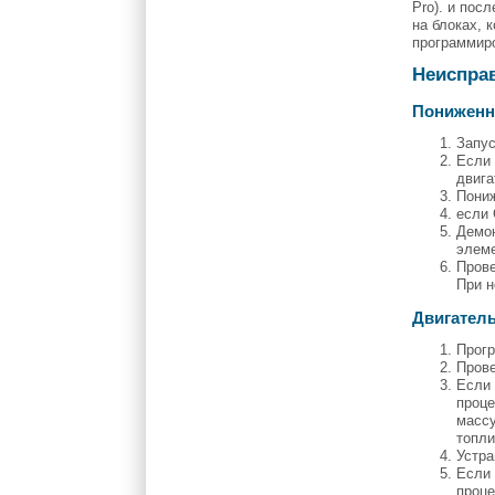
Pro). и пос
на блоках, 
программир
Неисправ
Пониженн
Запус
Если 
двига
Пониж
если 
Демон
элеме
Прове
При н
Двигатель
Прогр
Прове
Если 
проце
массу
топли
Устра
Если 
проце