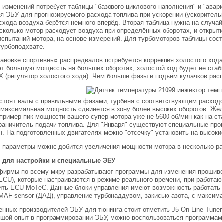
изменений потребует таблицы "базового циклового наполнения" и "авар
я ЭБУ для прогнозируемого расхода топлива при ускорении (ускорительн
схода воздуха берётся немного вперёд. Вторая таблица нужна на случай
сколько мотор расходует воздуха при определённых оборотах, и открыт
испытаний мотора, на основе измерений. Для турбомоторов таблицы сос
турбоподхвате.
ановке спортивных распредвалов потребуется коррекция холостого ход
т большую мощность на больших оборотах, холостой ход будет не стаб
Х (регулятор холостого хода). Чем больше фазы и подъём кулачков рас
 стоят валы с правильными фазами, турбина с соответствующим расход
максимальная мощность сдвинется в зону более высоких оборотов. Жел
пример пик мощности вашего супер-мотора уже не 5600 об/мин как на ст
раничитель подачи топлива. Для "Января" существуют специальные про
н. На подготовленных двигателях можно "отсечку" установить на высоки
 параметры можно добится увеличения мощности мотора в несколько раз
 для настройки и специальные ЭБУ
ирмы по всему миру разрабатывают программы для изменения прошивок 
ECU), которые настраиваются в режиме реального времени, при работа
тить ECU MoTeC. Данные блоки управления имеют возможность работать
AF-sensor (ДАД), управление турбонаддувом, закисью азота, с максим
енных производителей ЭБУ для тюнинга стоит отметить J5 On-Line Tuner
шой опыт в программировании ЭБУ, можно воспользоваться программами