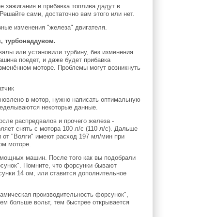
 зажигания и прибавка топлива дадут в
ешайте сами, достаточно вам этого или нет.
зные изменения "железа" двигателя.
, турбонаддувом.
валы или установили турбину, без изменения
ашина поедет, и даже будет прибавка
изменённом моторе. Проблемы могут возникнуть
тановлено в мотор, нужно написать оптимальную
еределываются некоторые данные.
осле распредвалов и прочего железа -
яет снять с мотора 100 л/с (110 л/с). Дальше
 от "Волги" имеют расход 197 мл/мин при
ом моторе.
 мощных машин. После того как вы подобрали
сунок". Помните, что форсунки бывают
сунки 14 ом, или ставится дополнительное
намическая производительность форсунок",
 чем больше вольт, тем быстрее открывается