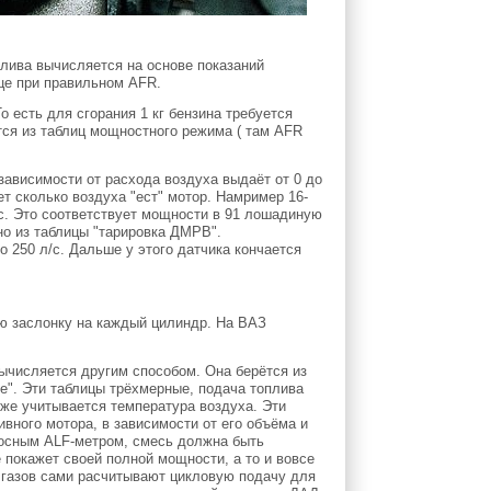
лива вычисляется на основе показаний
це при правильном AFR.
То есть для сгорания 1 кг бензина требуется
тся из таблиц мощностного режима ( там AFR
зависимости от расхода воздуха выдаёт от 0 до
т сколько воздуха "ест" мотор. Намример 16-
с. Это соответствует мощности в 91 лошадиную
но из таблицы "тарировка ДМРВ".
 250 л/с. Дальше у этого датчика кончается
ю заслонку на каждый цилиндр. На ВАЗ
вычисляется другим способом. Она берётся из
е". Эти таблицы трёхмерные, подача топлива
 же учитывается температура воздуха. Эти
вного мотора, в зависимости от его объёма и
осным ALF-метром, смесь должна быть
 покажет своей полной мощности, а то и вовсе
 газов сами расчитывают цикловую подачу для