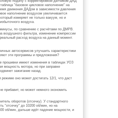
кловую подачу с корректировкой датчиком ДАД
 таблица "базовое цикловое наполнение" на
время движения ДАДом в зависимости давления
ловое наполнение воздухом увеличивается
оторый измеряет не только вакуум, но и
избыточного воздуха.
 минусы, по сравнению с расчётами по ДМРВ.
на воздушного фильтра, изменение компрессии
 реальный расход воздуха на данный момент.
личных автосервисов улучшить характеристики
вляют эти программы и предложения?
ые прошивки имеют изменения в таблицах УОЗ
ая мощность мотора, но при заправке
тодвинет зажигание назад.
 режиме оно может достигать 12/1, что даст
не прибавит, но может немного экономить
итель оборотов (отсечку). У стандартного
ь "отсечку" до 10200 об/мин, но на
600 об/мин, дальше идёт падение мощности, и