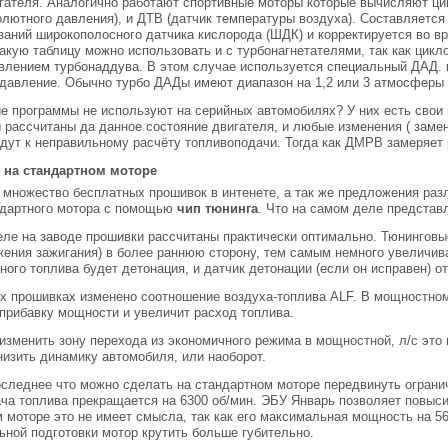
гателя. Аналогично работают спортивные моторы которые вычисляют ци
олютного давления), и ДТВ (датчик температуры воздуха). Составляется
заний широкополосного датчика кислорода (ШДК) и корректируется во 
Такую таблицу можно использовать и с турбонагнетателями, так как цик
влением турбонаддува. В этом случае используется специальный ДАД. к
давление. Обычно турбо ДАДы имеют диапазон на 1,2 или 3 атмосферы 
е программы не используют на серийных автомобилях? У них есть свои
 рассчитаны да данное состояние двигателя, и любые изменения ( заме
ведут к неправильному расчёту топливоподачи. Тогда как ДМРВ замеряет
 на стандартном моторе
множество бесплатных прошивок в интенете, а так же предложения раз
ндартного мотора с помощью
чип тюнинга
. Что на самом деле предста
ле на заводе прошивки рассчитаны практически оптимально. Тюнингов
жения зажигания) в более раннюю сторону, тем самым немного увеличив
ного топлива будет детонация, и датчик детонации (если он исправен) о
их прошивках изменено соотношение воздуха-топлива ALF. В мощностном
прибавку мощности и увеличит расход топлива.
зменить зону перехода из экономичного режима в мощностной, л/с это 
низить динамику автомобиля, или наоборот.
следнее что можно сделать на стандартном моторе передвинуть огранич
ча топлива прекращается на 6300 об/мин. ЭБУ Январь позволяет повысит
 моторе это не имеет смысла, так как его максимальная мощность на 5
ьной подготовки мотор крутить больше губительно.