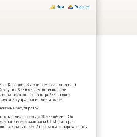
Login links
Имя
Register
ва. Казалось бы они намного сложнее в
йству, и обеспечивает оптимальное
зволит вам менять настройки вашего
е функции управления двигателем.
апазона регулировок.
тать в диапазоне до 10200 об/мин. Он
кой пограммой размером 64 КБ, которая
яет хранить в нём 2 прошивки, и переключать