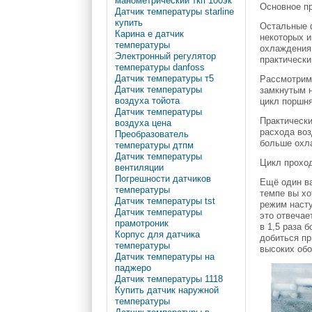
манометрический ткп 100эк
Основное пр
Датчик температуры starline
купить
Остальные ф
Карина е датчик
некоторых 
температуры
охлаждения 
Электронный регулятор
практически
температуры danfoss
Датчик температуры т5
Рассмотрим 
Датчик температуры
замкнутым н
воздуха тойота
цикл поршня
Датчик температуры
Практически
воздуха цена
расхода воз
Преобразователь
больше охла
температуры дтпм
Датчик температуры
Цикл проход
вентиляции
Погрешности датчиков
Ещё один ва
температуры
темпе вы хо
Датчик температуры tst
режим насту
Датчик температуры
это отвечае
прамотроник
в 1,5 раза 
Корпус для датчика
добиться пр
температуры
высоких обо
Датчик температуры на
паджеро
Датчик температуры 1118
Купить датчик наружной
температуры