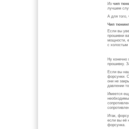
Из
чип тюн
лучшем случ
А для того,
Чип тюнинг
Если вы уве
прошивки ва
мощности, е
с холостым
Ну конечно 
прошивку. З
Если вы нац
форсунки. С
они не закр
давлении то
Имеется ещ
необходимые
сопротивлен
сопротивлен
Итак, форсу
если вы её 
форсунка.