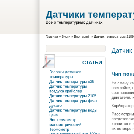
Перейти к основному содержанию
Skip to search
Датчики темпера
Все о температурных датчиках
Вы здесь
Главная
»
Блоги
»
Блог admin
»
Датчик температуры 2109
Датчик
СТАТЬИ
Головки датчиков
Чип тюни
температуры
Датчик температуры e39
На смену к
Датчик температуры
настройке, 
воздуха крайслер
соотношение
Датчик температуры 2105
двигателя, 
Датчик температуры фиат
дукато
Карбюратор 
Датчик температуры воды
Рассмотрим 
цена
представляе
Экт термометр
хранится в 
манометрический
их по мере 
Термометр