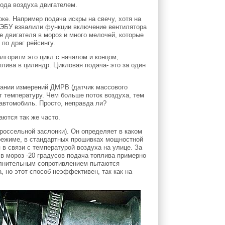
хода воздуха двигателем.
е. Например подача искры на свечу, хотя на
 ЭБУ взвалили функции включение вентилятора
е двигателя в мороз и много мелочей, которые
по драг рейсингу.
лгоритм это цикл с началом и концом,
лива в цилиндр. Цикловая подача- это за один
вании измерений ДМРВ (датчик массового
ет температуру. Чем больше поток воздуха, тем
автомобиль. Просто, неправда ли?
аются так же часто.
россельной заслонки). Он определяет в каком
режиме, в стандартных прошивках мощностной
 в связи с температурой воздуха на улице. За
в мороз -20 градусов подача топлива примерно
полнительным сопротивлением пытаются
, но этот способ неэффективен, так как на