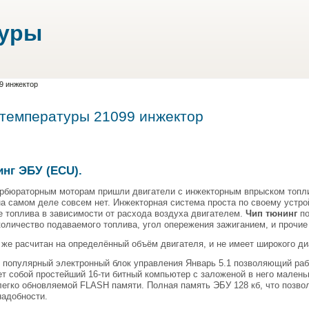
туры
9 инжектор
 температуры 21099 инжектор
нг ЭБУ (ECU).
арбюраторным моторам пришли двигатели с инжекторным впрыском топли
на самом деле совсем нет. Инжекторная система проста по своему устро
 топлива в зависимости от расхода воздуха двигателем.
Чип тюнинг
по
количество подаваемого топлива, угол опережения зажиганием, и прочи
же расчитан на определённый объём двигателя, и не имеет широкого ди
популярный электронный блок управления Январь 5.1 позволяющий рабо
т собой простейший 16-ти битный компьютер с заложеной в него малень
легко обновляемой FLASH памяти. Полная память ЭБУ 128 кб, что позвол
надобности.