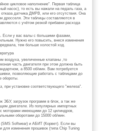
ийное цикловое наполнение". Первая таблица
ый насос), то есть вы нажали на педаль газа, а
 отказа датчика ДМРВ, или его отсутствия. Она
ии дросселя. Эти таблицы составляются в
тавляются с учётом резкой прибавки расхода
а. Если у вас валы с большими фазами,
ильным. Нужно его повысить, внеся изменения
предвала, тем больше холостой ход.
ом воздуха, увеличенные клапаны ,то
езная часть двигателя при этом должна быть
андартном, а 8500 об/мин. Вам потребуется
шивки, позволяющие работать с таблицами до
е обороты.
, при установке соответствующего "железа".
ЭБУ, загрузок программ в блок, а так же
ющем двигателе. Из популярных импортных
 с моторами имеющими до 12 цилиндров,
альными оборотами до 15000 об/мин.
 (SMS Softwear) и АБИТ (Корвет). Если вы
 для изменения прошивок (типа Chip Tuning