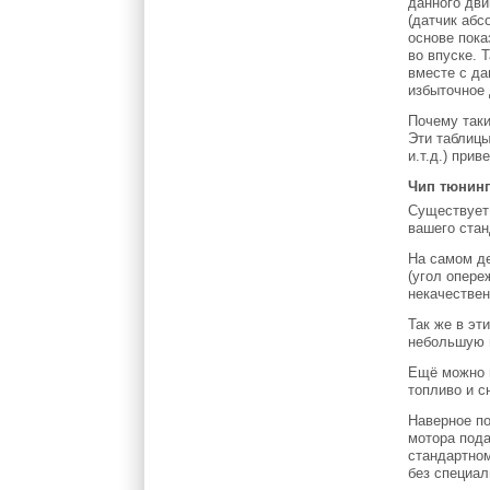
данного дви
(датчик абс
основе пока
во впуске. 
вместе с да
избыточное 
Почему таки
Эти таблицы
и.т.д.) при
Чип тюнинг
Существует 
вашего ста
На самом де
(угол опере
некачествен
Так же в эт
небольшую 
Ещё можно и
топливо и с
Наверное по
мотора пода
стандартном
без специал