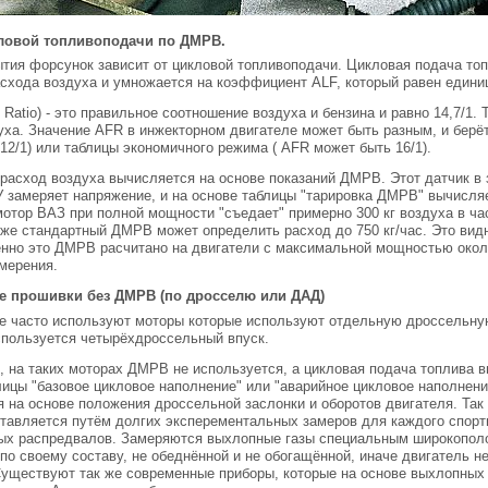
ловой топливоподачи по ДМРВ.
тия форсунок зависит от цикловой топливоподачи. Цикловая подача топ
схода воздуха и умножается на коэффициент ALF, который равен едини
l Ratio) - это правильное соотношение воздуха и бензина и равно 14,7/1. 
духа. Значение AFR в инжекторном двигателе может быть разным, и берё
12/1) или таблицы экономичного режима ( AFR может быть 16/1).
расход воздуха вычисляется на основе показаний ДМРВ. Этот датчик в 
У замеряет напряжение, и на основе таблицы "тарировка ДМРВ" вычисляе
отор ВАЗ при полной мощности "съедает" примерно 300 кг воздуха в ча
 же стандартный ДМРВ может определить расход до 750 кг/час. Это вид
нно это ДМРВ расчитано на двигатели с максимальной мощностью около
мерения.
 прошивки без ДМРВ (по дросселю или ДАД)
те часто используют моторы которые используют отдельную дроссельну
спользуется четырёхдроссельный впуск.
, на таких моторах ДМРВ не используется, а цикловая подача топлива 
лицы "базовое цикловое наполнение" или "аварийное цикловое наполнени
 на основе положения дроссельной заслонки и оборотов двигателя. Так
тавляется путём долгих эксперементальных замеров для каждого спорти
ых распредвалов. Замеряются выхлопные газы специальным широкопол
по своему составу, не обеднённой и не обогащённой, иначе двигатель не
Существуют так же современные приборы, которые на основе выхлопных