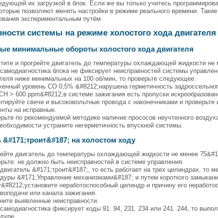
ледующей их загрузкой в блок. Если же вы только учитесь программиров
которые позволяют менять настройки в режиме реального времени. Такие
ования экспериментальным путём.
ности системы на режиме холостого хода двигателя
ые минимальные обороты холостого хода двигателя
тите и прогрейте двигатель до температуры охлаждающей жидкости не 
самодиагностика блока не фиксирует неисправностей системы управлени
теля ниже минимальных на 100 об/мин, то проверьте следующее:
енный уровень CO 0,5% &#8212;нарушена герметичность задроссельног
CH > 600 ppm&#8212;в системе зажигания есть пропуски искрообразован
тируйте свечи и высоковольтные провода с наконечниками и проверьте 
нты на исправные.
рьте по рекомендуемой методике наличие прососов неучтенного воздуха
еобходимости устраните негерметичность впускной системы.
 &#171;троит&#187; на холостом ходу
ейте двигатель до температуры охлаждающей жидкости не менее 75&#1
рьте: не должно быть неисправностей в системе управления.
двигатель &#171;троит&#187;, то есть работает на трех цилиндрах, то
дуры &#171;Управление механизмами&#187; и путем короткого замыкани
&#8212;установите неработоспособный цилиндр и причину его неработо
воподачи или канала зажигания.
ните выявленные неисправности.
самодиагностика фиксирует коды 91. 94, 231. 234 или 241. 244, то вып
дуре.