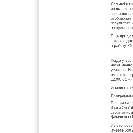
Дальнейших 
используетс
значение ра
отображает 
результате 
воздуха на 
Ещё при уст
которые даю
в работу РХ
Когда у вас
несомненно 
усилена. На
сместить ог
12000 об/ми
Изменяя эти
Программы
Различные ф
блоки ЭБУ (
стоит отме
функциями M
Из отечеств
имеете боль