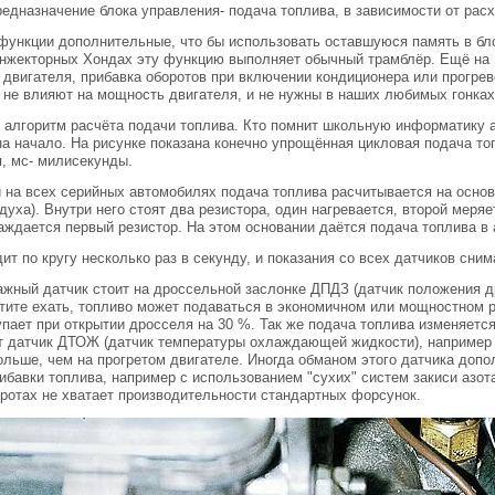
едназначение блока управления- подача топлива, в зависимости от рас
ункции дополнительные, что бы использовать оставшуюся память в блок
инжекторных Хондах эту функцию выполняет обычный трамблёр. Ещё на
двигателя, прибавка оборотов при включении кондиционера или прогрев
 не влияют на мощность двигателя, и не нужны в наших любимых гонках 
алгоритм расчёта подачи топлива. Кто помнит школьную информатику а
а начало. На рисунке показана конечно упрощённая цикловая подача топ
, мс- милисекунды.
 на всех серийных автомобилях подача топлива расчитывается на осно
духа). Внутри него стоят два резистора, один нагревается, второй меря
ждается первый резистор. На этом основании даётся подача топлива в 
ит по кругу несколько раз в секунду, и показания со всех датчиков сним
жный датчик стоит на дроссельной заслонке ДПДЗ (датчик положения д
тите ехать, топливо может подаваться в экономичном или мощностном 
пает при открытии дросселя на 30 %. Так же подача топлива изменяется
т датчик ДТОЖ (датчик температуры охлаждающей жидкости), например 
больше, чем на прогретом двигателе. Иногда обманом этого датчика до
ибавки топлива, например с использованием "сухих" систем закиси азота
ротах не хватает производительности стандартных форсунок.