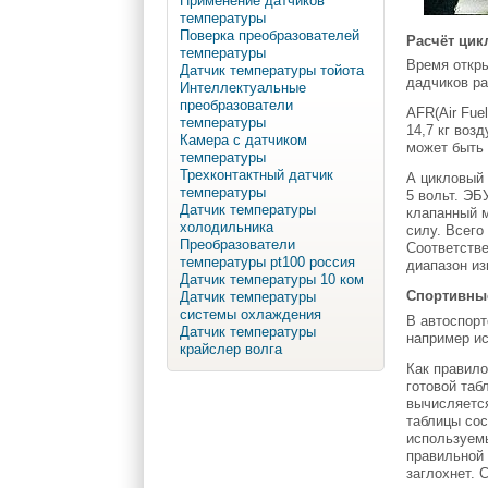
Применение датчиков
температуры
Поверка преобразователей
Расчёт цик
температуры
Время откры
Датчик температуры тойота
дадчиков ра
Интеллектуальные
преобразователи
AFR(Air Fue
температуры
14,7 кг воз
Камера с датчиком
может быть 
температуры
Трехконтактный датчик
А цикловый 
температуры
5 вольт. ЭБ
Датчик температуры
клапанный м
холодильника
силу. Всего
Преобразователи
Соответстве
температуры pt100 россия
диапазон из
Датчик температуры 10 ком
Спортивные
Датчик температуры
системы охлаждения
В автоспор
Датчик температуры
например и
крайслер волга
Как правило
готовой таб
вычисляется
таблицы сос
используем
правильной 
заглохнет. 