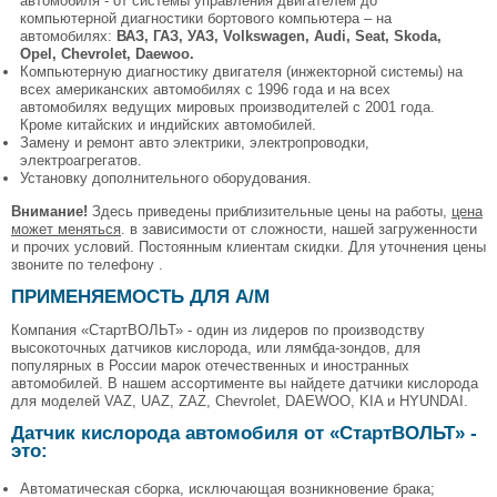
автомобиля - от системы управления двигателем до
компьютерной диагностики бортового компьютера – на
автомобилях:
ВАЗ, ГАЗ, УАЗ, Volkswagen, Audi, Seat, Skoda,
Opel, Chevrolet, Daewoo.
Компьютерную диагностику двигателя (инжекторной системы) на
всех американских автомобилях с 1996 года и на всех
автомобилях ведущих мировых производителей с 2001 года.
Кроме китайских и индийских автомобилей.
Замену и ремонт авто электрики, электропроводки,
электроагрегатов.
Установку дополнительного оборудования.
Внимание!
Здесь приведены приблизительные цены на работы,
цена
может меняться
. в зависимости от сложности, нашей загруженности
и прочих условий. Постоянным клиентам скидки. Для уточнения цены
звоните по телефону .
ПРИМЕНЯЕМОСТЬ ДЛЯ А/М
Компания «СтартВОЛЬТ» - один из лидеров по производству
высокоточных датчиков кислорода, или лямбда-зондов, для
популярных в России марок отечественных и иностранных
автомобилей. В нашем ассортименте вы найдете датчики кислорода
для моделей VAZ, UAZ, ZAZ, Chevrolet, DAEWOO, KIA и HYUNDAI.
Датчик кислорода автомобиля от «СтартВОЛЬТ» -
это:
Автоматическая сборка, исключающая возникновение брака;