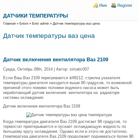
Перейти к основному содержанию
Skip to search
Login links
Имя
Register
ДАТЧИКИ ТЕМПЕРАТУРЫ
Вы здесь
Главная
»
Блоги
»
Блог admin
»
Датчик температуры ваз цена
Датчик температуры ваз цена
Датчик включения вентилятора Ваз 2109
Среда, Октябрь 08th, 2014 | Автор: simatic007
Если Ваш Ваз 2109 перегревается &#8212; стрелка указателя
температуры двигателя находится выше 90 градусов, то возможной
причиной этого помимо поломки водяного насоса может быть
неработающий датчик включения вентилятора на радиаторе
системы охлаждения.
Датчик включения вентилятора Ваз 2109
Когда температура двигателя Ваз 2109 достигает 88 градусов, то
термостат приоткрывается и пускает охлаждающую жидкость по
большому кругу охлаждения. Однако если и этого не достаточно,
(температура двигателя Ваз 2109 продолжает подниматься более 90